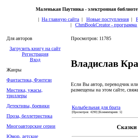
Маленькая Паутинка - электронная библиот
|
На главную сайта
|
Новые поступления
|
|
ChmBookCreator - программа
Для авторов
Просмотров: 11785
Загрузить книгу на сайт
Регистрация
Вход
Владислав Кр
Жанры
Фантастика, Фэнтези
Если Вы автор, переводчик или 
размещены на этом сайте, свяжи
Мистика, ужасы,
триллеры
Детективы, боевики
Колыбельная для брата
[Просмотров: 4290] [Комментариев: 5]
Проза, беллетристика
Многоавторские серии
Сказки
Юмор, детские