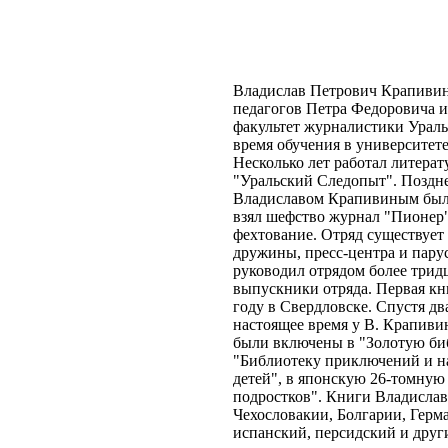
Владислав Петрович Крапивин 
педагогов Петра Федоровича 
факультет журналистики Уральс
время обучения в университете
Несколько лет работал литера
"Уральский Следопыт". Позднее
Владиславом Крапивиным был с
взял шефство журнал "Пионер")
фехтование. Отряд существует 
дружины, пресс-центра и пар
руководил отрядом более тридц
выпускники отряда. Первая кн
году в Свердловске. Спустя д
настоящее время у В. Крапиви
были включены в "Золотую би
"Библиотеку приключений и н
детей", в японскую 26-томную
подростков". Книги Владислав
Чехословакии, Болгарии, Герм
испанский, персидский и друг