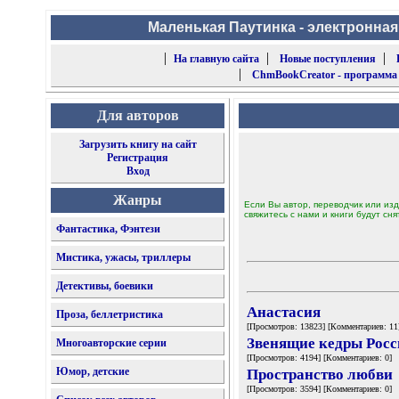
Маленькая Паутинка - электронная
|
|
|
На главную сайта
Новые поступления
|
ChmBookCreator - программа
Для авторов
Загрузить книгу на сайт
Регистрация
Вход
Жанры
Если Вы автор, переводчик или изд
свяжитесь с нами и книги будут сня
Фантастика, Фэнтези
Мистика, ужасы, триллеры
Детективы, боевики
Анастасия
Проза, беллетристика
[Просмотров: 13823] [Комментариев: 11
Звенящие кедры Росс
Многоавторские серии
[Просмотров: 4194] [Комментариев: 0]
Юмор, детские
Пространство любви
[Просмотров: 3594] [Комментариев: 0]