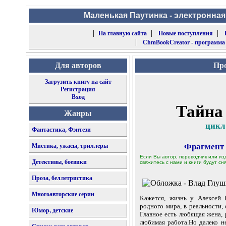
Маленькая Паутинка - электронная
|
|
|
На главную сайта
Новые поступления
|
ChmBookCreator - программа
Для авторов
Про
Загрузить книгу на сайт
Регистрация
Вход
Тайна
Жанры
цикл
Фантастика, Фэнтези
Фрагмент
Мистика, ужасы, триллеры
Если Вы автор, переводчик или из
Детективы, боевики
свяжитесь с нами и книги будут сня
Проза, беллетристика
Многоавторские серии
Кажется, жизнь у Алексей 
родного мира, в реальности,
Юмор, детские
Главное есть любящая жена, 
любимая работа.Но далеко не