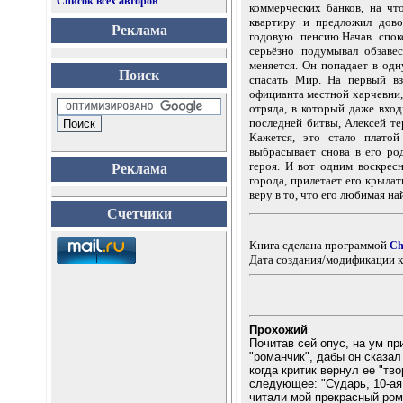
Список всех авторов
коммерческих банков, на чт
квартиру и предложил дово
Реклама
годовую пенсию.Начав спок
серьёзно подумывал обзаве
меняется. Он попадает в одн
Поиск
спасать Мир. На первый вз
официанта местной харчевни,
отряда, в который даже вхо
последней битвы, Алексей те
Кажется, это стало платой
выбрасывает снова в его ро
героя. И вот одним воскрес
Реклама
города, прилетает его крылат
веру в то, что его любимая на
Счетчики
Книга сделана программой
Ch
Дата создания/модификации к
Прохожий
Почитав сей опус, на ум п
"романчик", дабы он сказал
когда критик вернул ее "т
следующее: "Сударь, 10-ая 
читали мой прекрасный рома