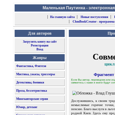
Маленькая Паутинка - электронная
|
|
|
На главную сайта
Новые поступления
|
ChmBookCreator - программа
Для авторов
Про
Загрузить книгу на сайт
Регистрация
Вход
Совм
Жанры
цикл
Фантастика, Фэнтези
Фрагмент
Мистика, ужасы, триллеры
Если Вы автор, переводчик или из
Детективы, боевики
свяжитесь с нами и книги будут сня
Проза, беллетристика
Многоавторские серии
Дослужившись, к своим трид
немыслимые горячие точки,
Юмор, детские
пенсию. Благо выслуги в льго
родной Киев. Здесь ему пре