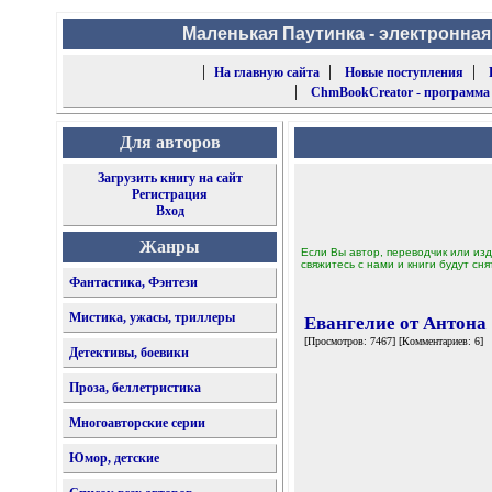
Маленькая Паутинка - электронная
|
|
|
На главную сайта
Новые поступления
|
ChmBookCreator - программа
Для авторов
Загрузить книгу на сайт
Регистрация
Вход
Жанры
Если Вы автор, переводчик или изд
свяжитесь с нами и книги будут сня
Фантастика, Фэнтези
Мистика, ужасы, триллеры
Евангелие от Антона
[Просмотров: 7467] [Комментариев: 6]
Детективы, боевики
Проза, беллетристика
Многоавторские серии
Юмор, детские