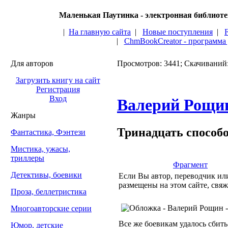
Маленькая Паутинка - электронная библиот
|
На главную сайта
|
Новые поступления
|
|
ChmBookCreator - программа
Для авторов
Просмотров: 3441; Скачиваний
Загрузить книгу на сайт
Регистрация
Вход
Валерий Рощи
Жанры
Тринадцать способо
Фантастика, Фэнтези
Мистика, ужасы,
триллеры
Фрагмент
Детективы, боевики
Если Вы автор, переводчик или
размещены на этом сайте, свяж
Проза, беллетристика
Многоавторские серии
Все же боевикам удалось сбит
Юмор, детские