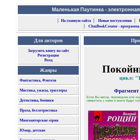
Маленькая Паутинка - электронная
|
|
|
На главную сайта
Новые поступления
|
ChmBookCreator - программа
Для авторов
Про
Загрузить книгу на сайт
Регистрация
Вход
Покойни
Жанры
цикл: "
Фантастика, Фэнтези
Фрагмент
Мистика, ужасы, триллеры
Если Вы автор, переводчик или из
Детективы, боевики
свяжитесь с нами и книги будут сня
Проза, беллетристика
Многоавторские серии
Юмор, детские