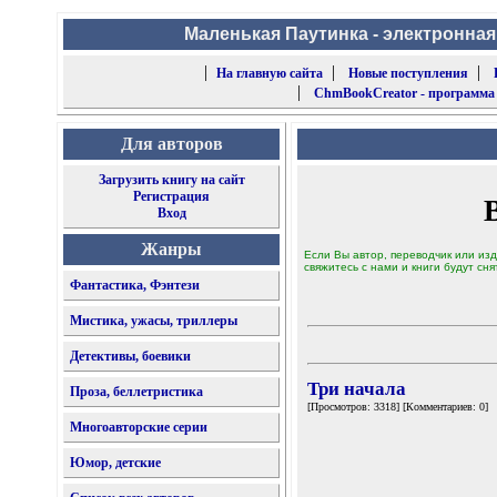
Маленькая Паутинка - электронная
|
|
|
На главную сайта
Новые поступления
|
ChmBookCreator - программа
Для авторов
Загрузить книгу на сайт
Регистрация
Вход
Жанры
Если Вы автор, переводчик или изд
свяжитесь с нами и книги будут сня
Фантастика, Фэнтези
Мистика, ужасы, триллеры
Детективы, боевики
Три начала
Проза, беллетристика
[Просмотров: 3318] [Комментариев: 0]
Многоавторские серии
Юмор, детские