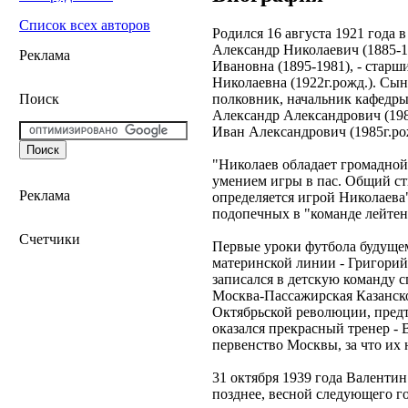
Список всех авторов
Родился 16 августа 1921 года
Александр Николаевич (1885-1
Реклама
Ивановна (1895-1981), - старш
Николаевна (1922г.рожд.). Сын
полковник, начальник кафедр
Поиск
Александр Александрович (198
Иван Александрович (1985г.рож
"Николаев обладает громадной 
умением игры в пас. Общий ст
Реклама
определяется игрой Николаева"
подопечных в "команде лейтен
Счетчики
Первые уроки футбола будущем
материнской линии - Григорий
записался в детскую команду 
Москва-Пассажирская Казанско
Октябрьской революции, предт
оказался прекрасный тренер -
первенство Москвы, за что их 
31 октября 1939 года Валенти
позднее, весной следующего го