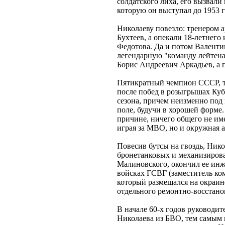
солдатского лиха, его вызвал
которую он выступал до 1953 г
Николаеву повезло: тренером 
Бухтеев, а опекали 18-летнег
Федотова. Да и потом Валенти
легендарную "команду лейтен
Борис Андреевич Аркадьев, а 
Пятикратный чемпион СССР, т
после побед в розыгрышах Ку
сезона, причем неизменно под
поле, будучи в хорошей форме
причине, ничего общего не им
играя за МВО, но и окружная 
Повесив бутсы на гвоздь, Ник
бронетанковых и механизиров
Малиновского, окончил ее инж
войсках ГСВГ (заместитель ком
который размещался на окраин
отдельного ремонтно-восстано
В начале 60-х годов руководи
Николаева из БВО, тем самым 