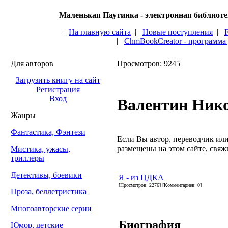
Маленькая Паутинка - электронная библиот
|
На главную сайта
|
Новые поступления
|
|
ChmBookCreator - программа
Для авторов
Просмотров: 9245
Загрузить книгу на сайт
Регистрация
Вход
Валентин Ник
Жанры
Фантастика, Фэнтези
Если Вы автор, переводчик или 
размещены на этом сайте, свяжи
Мистика, ужасы,
триллеры
Детективы, боевики
Я - из ЦДКА
[Просмотров: 2276] [Комментариев: 0]
Проза, беллетристика
Многоавторские серии
Биография
Юмор, детские