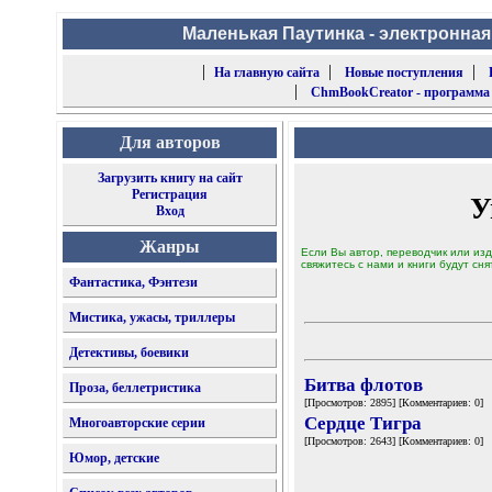
Маленькая Паутинка - электронная
|
|
|
На главную сайта
Новые поступления
|
ChmBookCreator - программа
Для авторов
Загрузить книгу на сайт
Регистрация
У
Вход
Жанры
Если Вы автор, переводчик или изд
свяжитесь с нами и книги будут сня
Фантастика, Фэнтези
Мистика, ужасы, триллеры
Детективы, боевики
Битва флотов
Проза, беллетристика
[Просмотров: 2895] [Комментариев: 0]
Сердце Тигра
Многоавторские серии
[Просмотров: 2643] [Комментариев: 0]
Юмор, детские