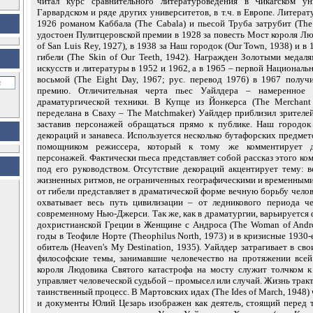
читал курс сравнительного литературоведения в Чикагском ун
Гарвардском и ряде других университетов, в т.ч. в Европе. Литерат
1926 романом Каббала (The Cabala) и пьесой Труба затрубит (The
удостоен Пулитцеровской премии в 1928 за повесть Мост короля Лю
of San Luis Rey, 1927), в 1938 за Наш городок (Our Town, 1938) и в 
гибели (The Skin of Our Teeth, 1942). Награжден Золотыми медал
искусств и литературы в 1952 и 1962, а в 1965 – первой Националь
восьмой (The Eight Day, 1967; рус. перевод 1976) в 1967 полу
премию. Отличительная черта пьес Уайлдера – намеренное 
драматургической техники. В Купце из Йонкерса (The Merchant 
переделана в Сваху – The Matchmaker) Уайлдер приблизил зрителе
заставив персонажей обращаться прямо к публике. Наш городок 
декораций и занавеса. Используется несколько бутафорских предме
помощником режиссера, который к тому же комментирует де
персонажей. Фактически пьеса представляет собой рассказ этого ко
под его руководством. Отсутствие декораций акцентирует тему: в
жизненных ритмов, не ограниченных географическими и временными
от гибели представляет в драматической форме вечную борьбу челов
охватывает весь путь цивилизации – от ледникового периода че
современному Нью-Джерси. Так же, как в драматургии, варьируется ф
дохристианской Греции в Женщине с Андроса (The Woman of Andr
годы в Теофиле Норте (Theophilus North, 1973) и в кризисные 1930-
обитель (Heaven's My Destination, 1935). Уайлдер затрагивает в св
философские темы, занимавшие человечество на протяжении всей
короля Людовика Святого катастрофа на мосту служит толчком к
управляет человеческой судьбой – промысел или случай. Жизнь тракт
таинственный процесс. В Мартовских идах (The Ides of March, 1948
и документы Юлий Цезарь изображен как деятель, стоящий перед 