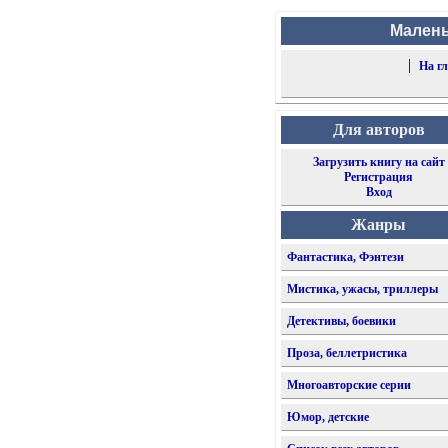
Малень
|
На г
Для авторов
Загрузить книгу на сайт
Регистрация
Вход
Жанры
Фантастика, Фэнтези
Мистика, ужасы, триллеры
Детективы, боевики
Проза, беллетристика
Многоавторские серии
Юмор, детские