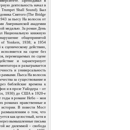
иверситете. Преподавал в
урную деятельность начал в
 Trumpet Shall Sound). Был
довика Святого (The Bridge
1943 за пьесу На волосок от
ями Американской академии
ной медалью. За роман День
чил Национальную книжную
нарушение общепринятой
of Yonkers, 1938; в 1954
й к сценическому действию,
исполняется на сцене без
тов, перемещаемых по сцене
йствие и характеризует
мментатора и разыгрывается
ечность и универсальность
 рамками. Пьеса На волосок
ечества за существование и
рез библейские времена к
он и в прозе Уайлдера – от
os, 1930) до США в 1920-е
е годы в романе Небо – моя
оих романах нравственные и
 истории. В повести Мост
 размышлениям о том, что
уется как целостный, хотя и
) через вымышленные письма
той же дилеммой – свобода