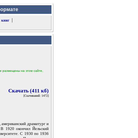
формате
|
 книг
ыли размещены на этом сайте,
Скачать (411 кб)
[Скачиваний: 1472]
 американский драматург и
 В 1920 окончил Йельский
иверситете. С 1930 по 1936