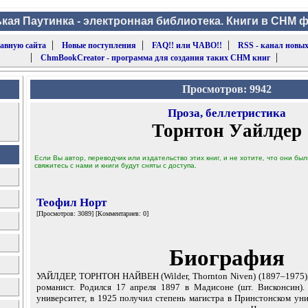
кая Паутинка - электронная библиотека. Книги в CHM 
|
|
|
лавную сайта
Новые поступления
FAQ!! или ЧАВО!!
RSS - канал новых
|
|
ChmBookCreator - программа для создания таких CHM книг
Просмотров: 9942
Проза, беллетристика
Торнтон Уайлдер
Если Вы автор, переводчик или издательство этих книг, и не хотите, что они б
свяжитесь с нами и книги будут сняты с доступа.
Теофил Норт
[Просмотров: 3089] [Комментариев: 0]
Биография
УАЙЛДЕР, ТОРНТОН НАЙВЕН (Wilder, Thornton Niven) (1897–1975),
романист. Родился 17 апреля 1897 в Мадисоне (шт. Висконсин).
университет, в 1925 получил степень магистра в Принстонском ун