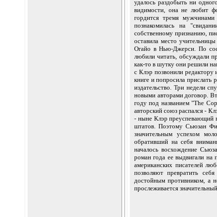
удалось раздобыть ни одног
видимости, она не любит ф
гордится тремя мужчинами
познакомилась на "свидан
собственному признанию, пи
оставила место учительницы 
Огайо в Нью-Джерси. По сос
любили читать, обсуждали пр
как-то в шутку они решили н
с Клэр позвонили редактору и
книге и попросила прислать р
издательство. Три недели спу
новыми авторами договор. Вто
году под названием "The Cop
авторский союз распался - Кл
- ныне Клэр преуспевающий
штатов. Поэтому Сьюзан Фи
значительным успехом моло
обративший на себя вниман
началось восхождение Сьюз
роман года ее выдвигали н
американских писателей люб
позволяют превратить себ
достойным противником, а н
прослеживается значительный 