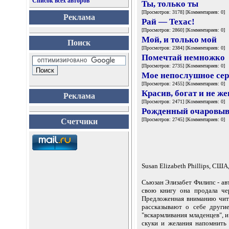
Список всех авторов
Ты, только ты
[Просмотров: 3178] [Комментариев: 0]
Реклама
Рай — Техас!
[Просмотров: 2860] [Комментариев: 0]
Мой, и только мой
Поиск
[Просмотров: 2384] [Комментариев: 0]
Помечтай немножко
[Просмотров: 2735] [Комментариев: 0]
Мое непослушное сер
[Просмотров: 2455] [Комментариев: 0]
Красив, богат и не же
Реклама
[Просмотров: 2471] [Комментариев: 0]
Рожденный очаровыв
[Просмотров: 2745] [Комментариев: 0]
Счетчики
Susan Elizabeth Phillips, США
Сьюзан Элизабет Филипс - а
свою книгу она продала че
Предложенная вниманию чита
рассказывают о себе други
"вскармливания младенцев", 
скуки и желания напомнить