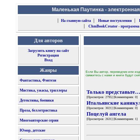
Маленькая Паутинка - электронная
|
|
|
На главную сайта
Новые поступления
|
ChmBookCreator - программа
Для авторов
Загрузить книгу на сайт
Регистрация
Вход
Жанры
Если Вы автор, переводчик или изд
свяжитесь с нами и книги будут сня
Фантастика, Фэнтези
Мистика, ужасы, триллеры
Только представьте
[Просмотров: 2795] [Комментариев: 0]
Детективы, боевики
Итальянские канику
[Просмотров: 3021] [Комментариев: 0]
Проза, беллетристика
Поцелуй ангела
[Просмотров: 2631] [Комментариев: 1]
Многоавторские серии
Юмор, детские