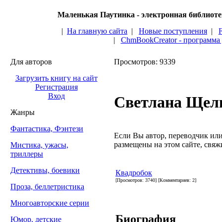
Маленькая Паутинка - электронная библиот
|
На главную сайта
|
Новые поступления
|
|
ChmBookCreator - программа
Для авторов
Просмотров: 9339
Загрузить книгу на сайт
Регистрация
Вход
Светлана Щел
Жанры
Фантастика, Фэнтези
Если Вы автор, переводчик или 
размещены на этом сайте, свяжи
Мистика, ужасы,
триллеры
Детективы, боевики
Квадробок
[Просмотров: 3740] [Комментариев: 2]
Проза, беллетристика
Многоавторские серии
Биография
Юмор, детские