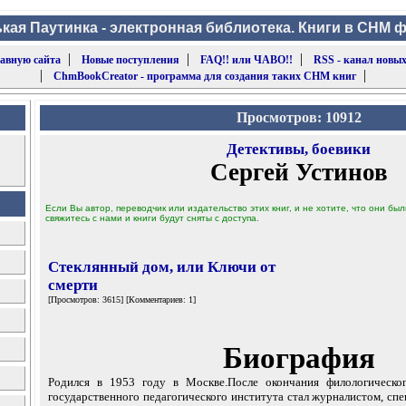
кая Паутинка - электронная библиотека. Книги в CHM 
|
|
|
лавную сайта
Новые поступления
FAQ!! или ЧАВО!!
RSS - канал новых
|
|
ChmBookCreator - программа для создания таких CHM книг
Просмотров: 10912
Детективы, боевики
Сергей Устинов
Если Вы автор, переводчик или издательство этих книг, и не хотите, что они б
свяжитесь с нами и книги будут сняты с доступа.
Стеклянный дом, или Ключи от
смерти
[Просмотров: 3615] [Комментариев: 1]
Биография
Родился в 1953 году в Москве.После окончания филологическог
государственного педагогического института стал журналистом, сп