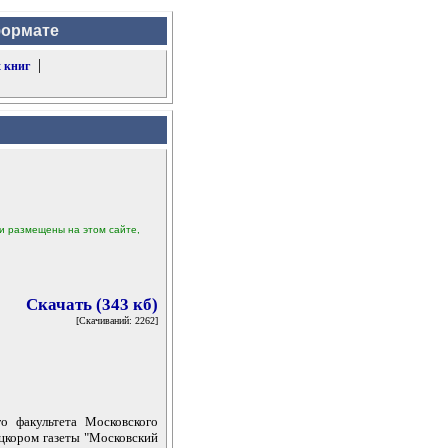
формате
|
 книг
ыли размещены на этом сайте,
Скачать (343 кб)
[Скачиваний: 2262]
о факультета Московского
ецкором газеты "Московский