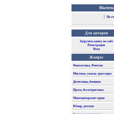
Малень
|
На г
Для авторов
Загрузить книгу на сайт
Регистрация
Вход
Жанры
Фантастика, Фэнтези
Мистика, ужасы, триллеры
Детективы, боевики
Проза, беллетристика
Многоавторские серии
Юмор, детские