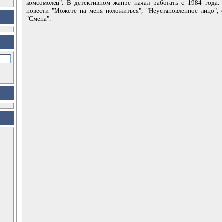
комсомолец". В детективном жанре начал работать с 1984 года.
повести "Можете на меня положиться", "Неустановленное лицо",
"Смена".