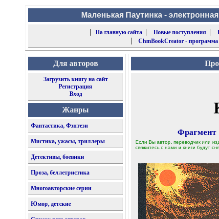
Маленькая Паутинка - электронная
|
|
|
На главную сайта
Новые поступления
|
ChmBookCreator - программа
Для авторов
Про
Загрузить книгу на сайт
Регистрация
Вход
Жанры
Фантастика, Фэнтези
Фрагмент
Мистика, ужасы, триллеры
Если Вы автор, переводчик или из
свяжитесь с нами и книги будут сня
Детективы, боевики
Проза, беллетристика
Многоавторские серии
Юмор, детские