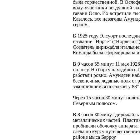
была торжественной. В Ослофь
воду, участники воздушной экс
гавани Осло. Их встретили ты
Казалось, все невзгоды Амунд
героем.
В 1925 году Элсуорт после дл
название "Норге" ("Норвегия"
Создатель дирижабля итальяне
Команда была сформирована из
В 9 часов 55 минут 11 мая 1926
полюсу. На борту находились 
работали ровно. Амундсен наб
бесконечные ледяные поля с г
закончившийся посадкой у 88°
Через 15 часов 30 минут полета
Северным полюсом.
В 8 часов 30 минут дирижабль
металлических частей. Пластин
пробивали оболочку аппарата. 
слева по курсу путешественни
районе мыса Барроу.