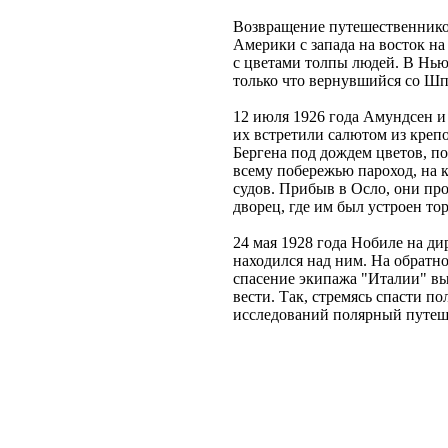
Возвращение путешественник
Америки с запада на восток на
с цветами толпы людей. В Нью
только что вернувшийся со Шп
12 июля 1926 года Амундсен и 
их встретили салютом из креп
Бергена под дождем цветов, п
всему побережью пароход, на 
судов. Прибыв в Осло, они пр
дворец, где им был устроен т
24 мая 1928 года Нобиле на ди
находился над ним. На обратно
спасение экипажа "Италии" вы
вести. Так, стремясь спасти п
исследований полярный путеш