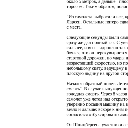
около 5 метров, а дальше - пл
торосом. Таким образом, полос
"Из самолета выбросили все, к
Ларсен. Остальные пятеро едва
с места.
Следующие секунды были самы
сразу же дал полный газ. С ув
сильнее, и весь гидроплан так 
боялся, что он перекувырнетс
стартовой дорожки, но удары и
возраставшей скоростью, но по
небольшому скату, ведущему в
плоскую льдину на другой стор
Начался обратный полет. Лете
смерть". В случае вынужденной
голодная смерть. Через 8 часов
самолет уже летел над открыт
уверенно посадил машину на в
везло и дальше: вскоре к ним 
согласился отбуксировать само
От Шпицбергена участники ее 