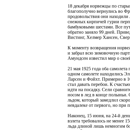
18 декабря норвежцы по старым
благополучно вернулись во Фр
продовольствия они находили 
снежных кирпичей гурии перпе
бамбуковыми шестами. Все пу
обратно заняло 99 дней. Прив
Вистинг, Хелмер Хансен, Свер
К моменту возвращения норве
и забрал всю зимовочную парти
Амундсен известил мир о свое
21 мая 1925 года оба самолета
одном самолете находились Эл
Ларсен и Фойхт. Примерно в 
стал давать перебои. К счасть
идти на посадку. Сели сравнит
носом в лед в конце полыньи. 
льдом, который замедлил скоро
невдалеке от первого, но при 
Наконец, 15 июня, на 24-й ден
взлета требовалось не менее 1
льда длиной лишь немногим бо