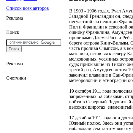
Список всех авторов
В 1903 - 1906 годах, Руал Ам
Западной Гренландии он, след
Реклама
несчастной экспедиции Франкл
Пил и Франклин к северной ок
ошибку Франклина, Амундсен об
Поиск
проливами Джемс-Росс и Рей - 
берега острова Кинг-Вильям. О
часть пролива Симпсон, а в кон
материка, оставляя к северу 
мелководных, усеянных остров
Реклама
суда; прибывшие из Тихого ок
третий раз, Амундсен летом 19
закончил плавание в Сан-Фран
Счетчики
метеорологии и этнографии об
19 октября 1911 года полюсная 
запряженных 52 собаками, отп
войти в Северный Ледовитый о
высоких широтах, знаменитый
17 декабря 1911 года они дости
Южный полюс. Здесь они устан
наблюдали секстантом высоту 