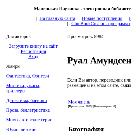
Маленькая Паутинка - электронная библиот
|
На главную сайта
|
Новые поступления
|
|
ChmBookCreator - программа
Для авторов
Просмотров: 8984
Загрузить книгу на сайт
Регистрация
Вход
Руал Амундсе
Жанры
Фантастика, Фэнтези
Если Вы автор, переводчик или 
размещены на этом сайте, свяжи
Мистика, ужасы,
триллеры
Детективы, боевики
Моя жизнь
[Просмотров: 2889] [Комментариев: 0]
Проза, беллетристика
Многоавторские серии
Биография
Юмор, детские