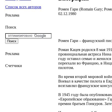
Список всех авторов
Ромен Гари (Romain Gary; Ром
02.12.1980
Реклама
Поиск
Ромен Гари – французский пис
Роман Кацев родился 8 мая 19
Реклама
провинциальная актриса Нина О
году оставил семью и женился
переехали во Францию, в Ниццу
Счетчики
пилотом.
Во время второй мировой войн
Воевал в качестве пилота в Е
возглавлял французское консу
В 1945 году была опубликован
«Европейское образование» Гар
премии братьев Гонкуров. Зат