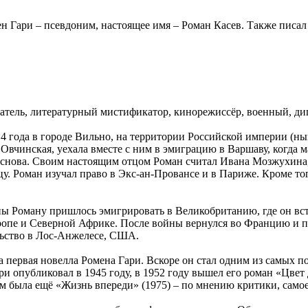
ен Гари – псевдоним, настоящее имя – Роман Касев. Также писа
атель, литературный мистификатор, кинорежиссёр, военный, дип
14 года в городе Вильно, на территории Российской империи (ны
вчинская, уехала вместе с ним в эмиграцию в Варшаву, когда м
 снова. Своим настоящим отцом Роман считал Ивана Мозжухина, 
. Роман изучал право в Экс-ан-Провансе и в Париже. Кроме того
ы Роману пришлось эмигрировать в Великобританию, где он вст
вропе и Северной Африке. После войны вернулся во Францию и п
льство в Лос-Анжелесе, США.
а первая новелла Ромена Гари. Вскоре он стал одним из самых
и опубликовал в 1945 году, в 1952 году вышел его роман «Цвет д
ем была ещё «Жизнь впереди» (1975) – по мнению критики, само