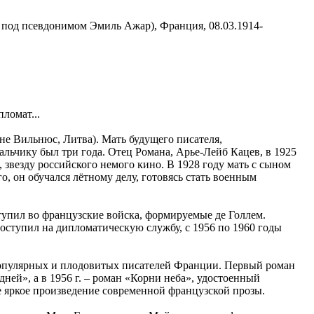
л под псевдонимом Эмиль Ажар), Франция, 08.03.1914-
ломат...
не Вильнюс, Литва). Мать будущего писателя,
альчику был три года. Отец Романа, Арье-Лейб Кацев, в 1925
звезду российского немого кино. В 1928 году мать с сыном
, он обучался лётному делу, готовясь стать военным
упил во французские войска, формируемые де Голлем.
оступил на дипломатическую службу, с 1956 по 1960 годы
 популярных и плодовитых писателей Франции. Первый роман
ней», а в 1956 г. – роман «Корни неба», удостоенный
е яркое произведение современной французской прозы.