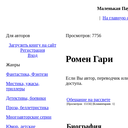
Маленькая Пау
|
На главную 
Для авторов
Просмотров: 7756
Загрузить книгу на сайт
Регистрация
Вход
Ромен Гари
Жанры
Фантастика, Фэнтези
Если Вы автор, переводчик или 
доступа.
Мистика, ужасы,
триллеры
Детективы, боевики
Обещание на рассвете
[Просмотров: 15156] [Комментариев: 1]
Проза, беллетристика
Многоавторские серии
Биография
Юмор, детские