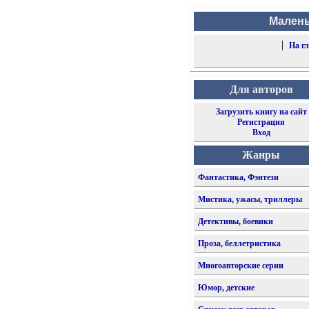
Малень
|
На г
Для авторов
Загрузить книгу на сайт
Регистрация
Вход
Жанры
Фантастика, Фэнтези
Мистика, ужасы, триллеры
Детективы, боевики
Проза, беллетристика
Многоавторские серии
Юмор, детские