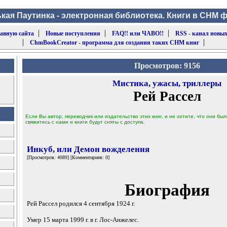
кая Паутинка - электронная библиотека. Книги в CHM 
|
|
|
лавную сайта
Новые поступления
FAQ!! или ЧАВО!!
RSS - канал новых
|
|
ChmBookCreator - программа для создания таких CHM книг
Просмотров: 9156
Мистика, ужасы, триллеры
Рей Рассел
Если Вы автор, переводчик или издательство этих книг, и не хотите, что они б
свяжитесь с нами и книги будут сняты с доступа.
Инкуб, или Демон вожделения
[Просмотров: 4089] [Комментариев: 0]
Биография
Рей Рассел родился 4 сентября 1924 г.
Умер 15 марта 1999 г. в г. Лос-Анжелес.