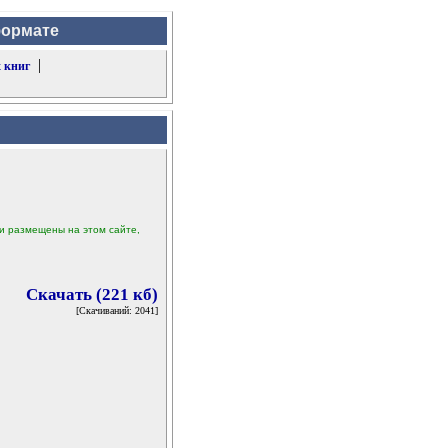
формате
|
 книг
ыли размещены на этом сайте,
Скачать (221 кб)
[Скачиваний: 2041]