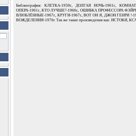
Библиография: КЛЕТКА-1959г., ДОЛГАЯ НОЧЬ-1961г., КОМНА
ОПЕРА-1961г., КТО ЛУЧШЕ?-1966г., ОШИБКА ПРОФЕССОРА ФЭЙР
ВЛЮБЛЁННЫЕ-1967г., КРУГИ-1967г., ВОТ ОН Я, ДЖОН ГЕНРИ !-1
ВОЖДЕЛЕНИЯ-1976г. Так же такие произведения как: ИСТОКИ, 