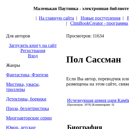
Маленькая Паутинка - электронная библиот
|
На главную сайта
|
Новые поступления
|
|
ChmBookCreator - программа
Для авторов
Просмотров: 11634
Загрузить книгу на сайт
Регистрация
Вход
Пол Сассман
Жанры
Фантастика, Фэнтези
Если Вы автор, переводчик или 
размещены на этом сайте, свяжи
Мистика, ужасы,
триллеры
Детективы, боевики
Исчезнувшая армия царя Камб
[Просмотров: 3978] [Комментариев: 0]
Проза, беллетристика
Многоавторские серии
Биография
Юмор, детские