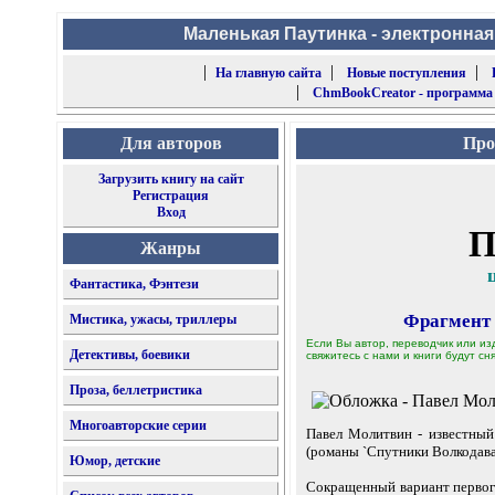
Маленькая Паутинка - электронная
|
|
|
На главную сайта
Новые поступления
|
ChmBookCreator - программа
Для авторов
Про
Загрузить книгу на сайт
Регистрация
Вход
П
Жанры
Фантастика, Фэнтези
Фрагмент
Мистика, ужасы, триллеры
Если Вы автор, переводчик или из
Детективы, боевики
свяжитесь с нами и книги будут сня
Проза, беллетристика
Многоавторские серии
Павел Молитвин - известный
(романы `Спутники Волкодава`,
Юмор, детские
Сокращенный вариант первог