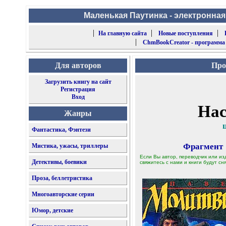
Маленькая Паутинка - электронная
|
|
|
На главную сайта
Новые поступления
|
ChmBookCreator - программа
Для авторов
Про
Загрузить книгу на сайт
Регистрация
Вход
Нас
Жанры
Фантастика, Фэнтези
Фрагмент
Мистика, ужасы, триллеры
Если Вы автор, переводчик или из
Детективы, боевики
свяжитесь с нами и книги будут сня
Проза, беллетристика
Многоавторские серии
Юмор, детские