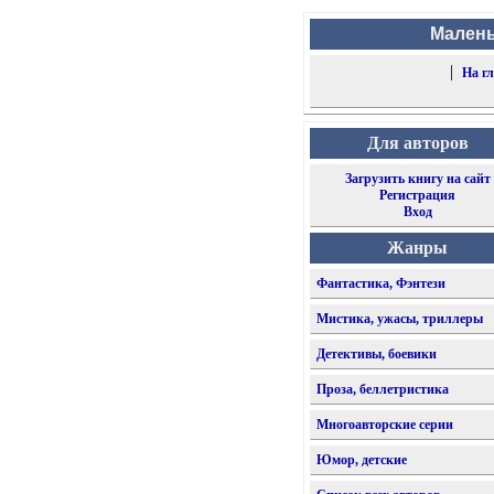
Малень
|
На г
Для авторов
Загрузить книгу на сайт
Регистрация
Вход
Жанры
Фантастика, Фэнтези
Мистика, ужасы, триллеры
Детективы, боевики
Проза, беллетристика
Многоавторские серии
Юмор, детские