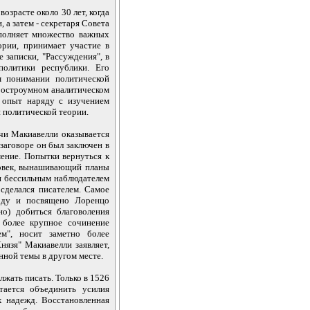
озрасте около 30 лет, когда
 а затем - секретаря Совета
ыполняет множество важных
рии, принимает участие в
 записки, "Рассуждения", в
олитики республики. Его
м понимании политической
, остроумном аналитическом
 опыт наряду с изучением
 политической теории.
ичи Макиавелли оказывается
заговоре он был заключен в
мение. Попытки вернуться к
ловек, вынашивающий планы
я бессильным наблюдателем
сделался писателем. Самое
году и посвящено Лоренцо
но) добиться благоволения
 более крупное сочинение
ем", носит заметно более
нязя" Макиавелли заявляет,
анной темы в другом месте.
жать писать. Только в 1526
тается объединить усилия
х надежд. Восстановленная