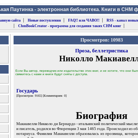
кая Паутинка - электронная библиотека. Книги в CHM 
|
|
|
лавную сайта
Новые поступления
FAQ!! или ЧАВО!!
RSS - канал новых
|
|
ChmBookCreator - программа для создания таких CHM книг
Просмотров: 10983
Проза, беллетристика
Николло Макиавел
Если Вы автор, переводчик или издательство этих книг, и не хотите, что они б
свяжитесь с нами и книги будут сняты с доступа.
Государь
[Просмотров: 9165] [Комментариев: 0]
Биография
Макиавелли Никколо ди Бернардо - итальянский политический мысли
и писатель, родился во Флоренции 3 мая 1465 года. Происходил из о
нотариуса. Фамилия Макиавелли образовалась из прозвища, которо