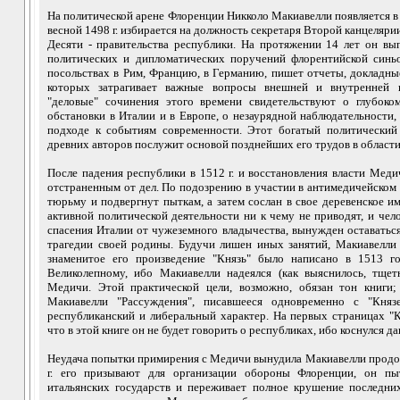
На политической арене Флоренции Никколо Макиавелли появляется в в
весной 1498 г. избирается на должность секретаря Второй канцелярии,
Десяти - правительства республики. На протяжении 14 лет он в
политических и дипломатических поручений флорентийской синьо
посольствах в Рим, Францию, в Германию, пишет отчеты, докладные
которых затрагивает важные вопросы внешней и внутренней п
"деловые" сочинения этого времени свидетельствуют о глубоко
обстановки в Италии и в Европе, о незаурядной наблюдательности
подходе к событиям современности. Этот богатый политический
древних авторов послужит основой позднейших его трудов в области
После падения республики в 1512 г. и восстановления власти Мед
отстраненным от дел. По подозрению в участии в антимедичейском 
тюрьму и подвергнут пыткам, а затем сослан в свое деревенское и
активной политической деятельности ни к чему не приводят, и че
спасения Италии от чужеземного владычества, вынужден оставатьс
трагедии своей родины. Будучи лишен иных занятий, Макиавелли 
знаменитое его произведение "Князь" было написано в 1513 
Великолепному, ибо Макиавелли надеялся (как выяснилось, тщет
Медичи. Этой практической цели, возможно, обязан тон книги;
Макиавелли "Рассуждения", писавшееся одновременно с "Княз
республиканский и либеральный характер. На первых страницах "К
что в этой книге он не будет говорить о республиках, ибо коснулся д
Неудача попытки примирения с Медичи вынудила Макиавелли продол
г. его призывают для организации обороны Флоренции, он пы
итальянских государств и переживает полное крушение последни