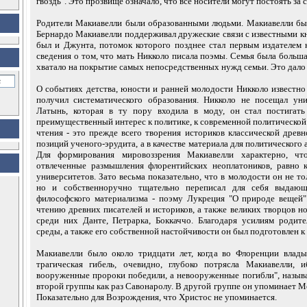
гвоздь". Это прозвище означало, что все носители могут постоять за с
Родители Макиавелли были образованными людьми. Макиавелли был
Бернардо Макиавелли поддерживал дружеские связи с известными к
был и Джунта, потомок которого позднее стал первым издателем 
сведения о том, что мать Никколо писала поэмы. Семья была больша
хватало на покрытие самых непосредственных нужд семьи. Это дало 
О событиях детства, юности и ранней молодости Никколо известно 
получил систематического образования. Никколо не посещал уни
Латынь, которая в ту пору входила в моду, он стал постигат
преимущественный интерес к политике, к современной политической 
чтения - это прежде всего творения историков классической древ
позиций ученого-эрудита, а в качестве материала для политического 
Для формирования мировоззрения Макиавелли характерно, ч
отвлеченные размышления флорентийских неоплатоников, равно к
университетов. Зато весьма показательно, что в молодости он не то
но и собственноручно тщательно переписал для себя выдающ
философского материализма - поэму Лукреция "О природе вещей"
чтению древних писателей и историков, а также великих творцов но
среди них Данте, Петрарка, Боккаччо. Благодаря усилиям родит
среды, а также его собственной настойчивости он был подготовлен к
Макиавелли было около тридцати лет, когда во Флоренции влады
трагическая гибель, очевидно, глубоко потрясла Макиавелли, и
вооруженные пророки победили, а невооруженные погибли", называ
второй группы как раз Савонаролу. В другой группе он упоминает Мо
Показательно для Возрождения, что Христос не упоминается.