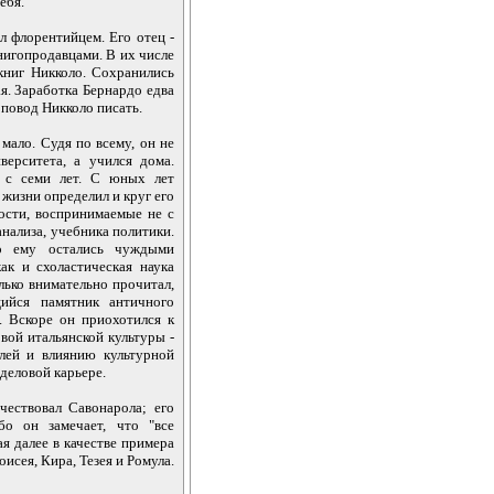
ебя.
 флорентийцем. Его отец -
нигопродавцами. В их числе
книг Никколо. Сохранились
я. Заработка Бернардо едва
повод Никколо писать.
мало. Судя по всему, он не
верситета, а учился дома.
ь с семи лет. С юных лет
жизни определил и круг его
ности, воспринимаемые не с
анализа, учебника политики.
то ему остались чуждыми
ак и схоластическая наука
лько внимательно прочитал,
ийся памятник античного
. Вскоре он приохотился к
вой итальянской культуры -
елей и влиянию культурной
 деловой карьере.
чествовал Савонарола; его
бо он замечает, что "все
я далее в качестве примера
исея, Кира, Тезея и Ромула.