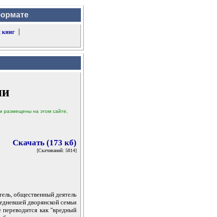
формате
|
 книг
ли
ыли размещены на этом сайте,
Скачать (173 кб)
[Скачиваний: 5814]
тель, общественный деятель
бедневшей дворянской семьи
е переводится как "вредный