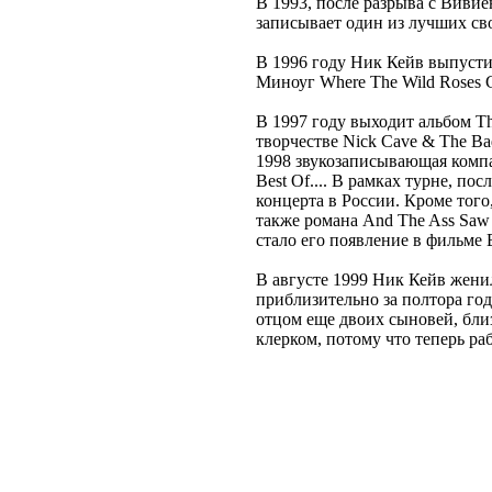
В 1993, после разрыва с Вивие
записывает один из лучших сво
В 1996 году Ник Кейв выпустил
Миноуг Where The Wild Roses 
В 1997 году выходит альбом T
творчестве Nick Cave & The Ba
1998 звукозаписывающая компа
Best Of.... В рамках турне, по
концерта в России. Кроме того,
также романа And The Ass Saw
стало его появление в фильме
В августе 1999 Ник Кейв жени
приблизительно за полтора год
отцом еще двоих сыновей, близ
клерком, потому что теперь ра