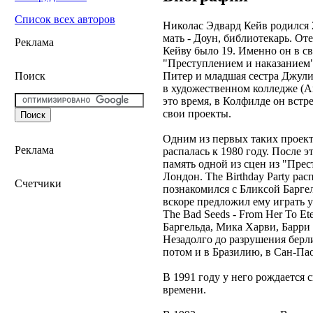
Список всех авторов
Hиколас Эдвард Кейв родился 
мать - Доун, библиотекарь. От
Реклама
Кейву было 19. Именно он в с
"Преступлением и наказанием" 
Питер и младшая сестра Джули.
Поиск
в художественном колледже (Art 
это время, в Колфилде он вст
свои проекты.
Одним из первых таких проекто
Реклама
распалась к 1980 году. После эт
память одной из сцен из "Прес
Лондон. The Birthday Party рас
Счетчики
познакомился с Бликсой Баргел
вскоре предложил ему играть у
The Bad Seeds - From Her To Et
Баргельда, Мика Харви, Барри
Незадолго до разрушения берл
потом и в Бразилию, в Сан-Па
В 1991 году у него рождается 
времени.