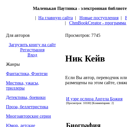
Маленькая Паутинка - электронная библиот
|
На главную сайта
|
Новые поступления
|
|
ChmBookCreator - программа
Для авторов
Просмотров: 7745
Загрузить книгу на сайт
Регистрация
Вход
Ник Кейв
Жанры
Фантастика, Фэнтези
Если Вы автор, переводчик или 
размещены на этом сайте, свяжи
Мистика, ужасы,
триллеры
Детективы, боевики
И узре ослица Ангела Божия
[Просмотров: 10100] [Комментариев: 2]
Проза, беллетристика
Многоавторские серии
Биография
Юмор, детские