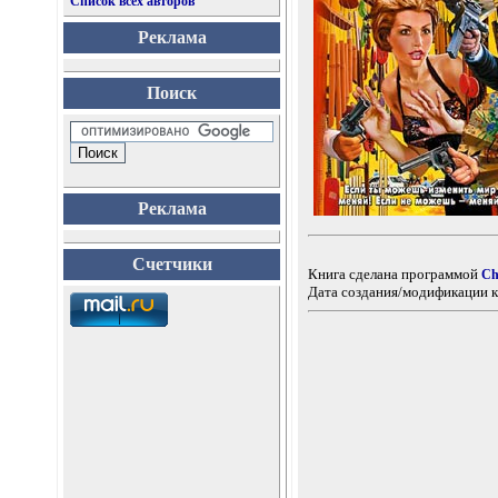
Список всех авторов
Реклама
Поиск
Реклама
Счетчики
Книга сделана программой
Ch
Дата создания/модификации к