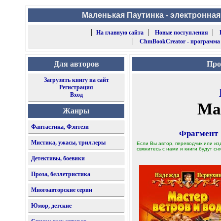
Маленькая Паутинка - электронная
|
|
|
На главную сайта
Новые поступления
|
ChmBookCreator - программа
Для авторов
Про
Загрузить книгу на сайт
Регистрация
Вход
Ма
Жанры
Фантастика, Фэнтези
Фрагмент
Мистика, ужасы, триллеры
Если Вы автор, переводчик или из
свяжитесь с нами и книги будут сня
Детективы, боевики
Проза, беллетристика
Многоавторские серии
Юмор, детские