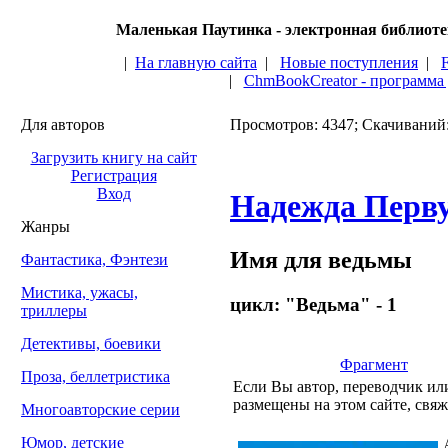
Маленькая Паутинка - электронная библиот
|
На главную сайта
|
Новые поступления
|
|
ChmBookCreator - программа
Для авторов
Просмотров: 4347; Скачиваний
Загрузить книгу на сайт
Регистрация
Вход
Надежда Перв
Жанры
Имя для ведьмы
Фантастика, Фэнтези
Мистика, ужасы,
цикл: "Ведьма" - 1
триллеры
Детективы, боевики
Фрагмент
Проза, беллетристика
Если Вы автор, переводчик или
размещены на этом сайте, свяж
Многоавторские серии
Юмор, детские