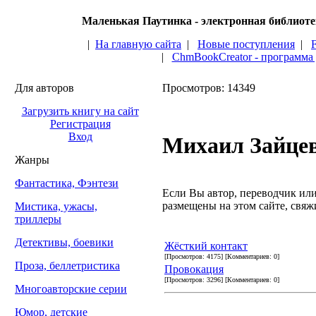
Маленькая Паутинка - электронная библиот
|
На главную сайта
|
Новые поступления
|
|
ChmBookCreator - программа
Для авторов
Просмотров: 14349
Загрузить книгу на сайт
Регистрация
Вход
Михаил Зайце
Жанры
Фантастика, Фэнтези
Если Вы автор, переводчик или 
размещены на этом сайте, свяжи
Мистика, ужасы,
триллеры
Детективы, боевики
Жёсткий контакт
[Просмотров: 4175] [Комментариев: 0]
Проза, беллетристика
Провокация
[Просмотров: 3296] [Комментариев: 0]
Многоавторские серии
Юмор, детские