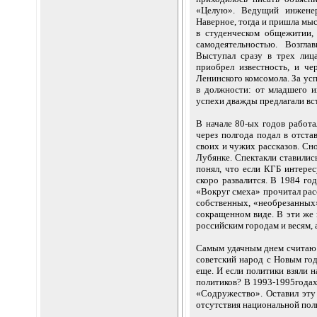
«Целую». Ведущий инженер
Наверное, тогда и пришла мыс
в студенческом общежитии,
самодеятельностью. Возгла
Выступал сразу в трех лица
приобрел известность, и че
Ленинского комсомола. За у
в должности: от младшего и
успехи дважды предлагали вст
В начале 80-ых годов работ
через полгода подал в отста
своих и чужих рассказов. Снов
Лубянке. Спектакли ставилис
понял, что если КГБ интере
скоро развалится. В 1984 го
«Вокруг смеха» прочитал рас
собственных, «необрезанных
сокращенном виде. В эти же
российским городам и весям, 
Самым удачным днем считаю 3
советский народ с Новым год
еще. И если политики взяли н
политиков? В 1993-1995годах
«Содружество». Оставил эту 
отсутствия национальной поли