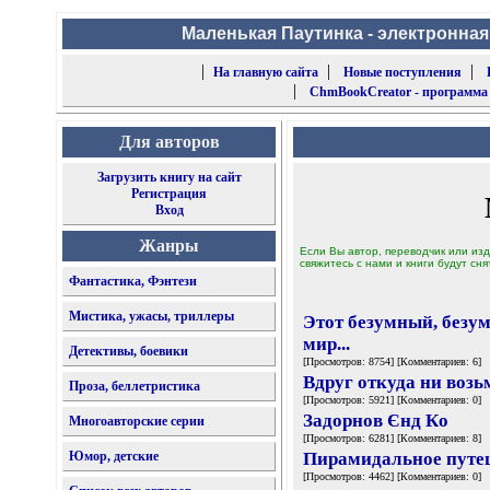
Маленькая Паутинка - электронная
|
|
|
На главную сайта
Новые поступления
|
ChmBookCreator - программа
Для авторов
Загрузить книгу на сайт
Регистрация
Вход
Жанры
Если Вы автор, переводчик или изд
свяжитесь с нами и книги будут сня
Фантастика, Фэнтези
Мистика, ужасы, триллеры
Этот безумный, безу
мир...
Детективы, боевики
[Просмотров: 8754] [Комментариев: 6]
Вдруг откуда ни возь
Проза, беллетристика
[Просмотров: 5921] [Комментариев: 0]
Задорнов Єнд Кo
Многоавторские серии
[Просмотров: 6281] [Комментариев: 8]
Юмор, детские
Пирамидальное путе
[Просмотров: 4462] [Комментариев: 0]