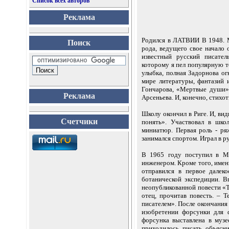
Список всех авторов
Реклама
Родился в ЛАТВИИ В 1948. М
Поиск
рода, ведущего свое начало 
известный русский писате
которому я пел популярную то
улыбка, полная Задорнова ог
мире литературы, фантазий 
Гончарова, «Мертвые души»
Реклама
Арсеньева. И, конечно, стихо
Школу окончил в Риге. И, ви
Счетчики
понять». Участвовал в шко
миниатюр. Первая роль - ря
занимался спортом. Играл в 
В 1965 году поступил в Мо
инженером. Кроме того, именн
отправился в первое далек
ботанической экспедиции. В
неопубликованной повести «Т
отец, прочитав повесть. – 
писателем». После окончания
изобретении форсунки для 
форсунка выставлена в музе
приходилось писать объясн