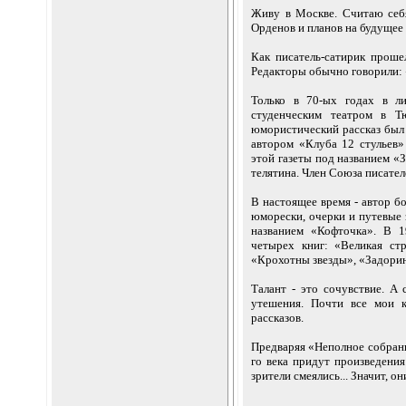
Живу в Москве. Считаю себя
Орденов и планов на будущее
Как писатель-сатирик проше
Редакторы обычно говорили: 
Только в 70-ых годах в л
студенческим театром в Т
юмористический рассказ был 
автором «Клуба 12 стульев»
этой газеты под названием «З
телятина. Член Союза писате
В настоящее время - автор бо
юморески, очерки и путевые 
названием «Кофточка». В 1
четырех книг: «Великая ст
«Крохотны звезды», «Задори
Талант - это сочувствие. А 
утешения. Почти все мои к
рассказов.
Предваряя «Неполное собрани
го века придут произведени
зрители смеялись... Значит, 