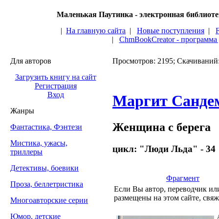
Маленькая Паутинка - электронная библиот
|
На главную сайта
|
Новые поступления
|
|
ChmBookCreator - программа
Для авторов
Просмотров: 2195; Скачиваний
Загрузить книгу на сайт
Регистрация
Вход
Маргит Санде
Жанры
Женщина с берега
Фантастика, Фэнтези
Мистика, ужасы,
цикл: "Люди Льда" - 34
триллеры
Детективы, боевики
Фрагмент
Проза, беллетристика
Если Вы автор, переводчик или
размещены на этом сайте, свяж
Многоавторские серии
Юмор, детские