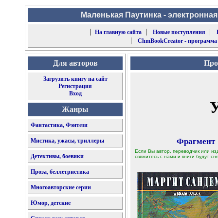
Маленькая Паутинка - электронная
|
|
|
На главную сайта
Новые поступления
|
ChmBookCreator - программа
Для авторов
Про
Загрузить книгу на сайт
Регистрация
Вход
Жанры
Фантастика, Фэнтези
Фрагмент
Мистика, ужасы, триллеры
Если Вы автор, переводчик или из
Детективы, боевики
свяжитесь с нами и книги будут сня
Проза, беллетристика
Многоавторские серии
Юмор, детские