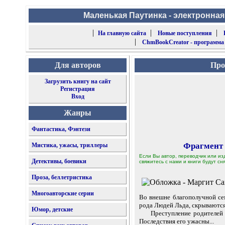
Маленькая Паутинка - электронная
|
|
|
На главную сайта
Новые поступления
|
ChmBookCreator - программа
Для авторов
Про
Загрузить книгу на сайт
Регистрация
Вход
Жанры
Фантастика, Фэнтези
Фрагмент
Мистика, ужасы, триллеры
Если Вы автор, переводчик или из
Детективы, боевики
свяжитесь с нами и книги будут сня
Проза, беллетристика
Многоавторские серии
Во внешне благополучной сем
рода Людей Льда, скрываютс
Юмор, детские
Преступление родителей Та
Последствия его ужасны...