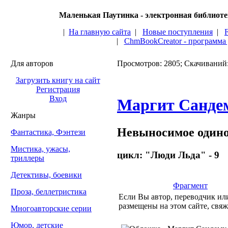
Маленькая Паутинка - электронная библиот
|
На главную сайта
|
Новые поступления
|
|
ChmBookCreator - программа
Для авторов
Просмотров: 2805; Скачиваний
Загрузить книгу на сайт
Регистрация
Вход
Маргит Санде
Жанры
Невыносимое одино
Фантастика, Фэнтези
Мистика, ужасы,
цикл: "Люди Льда" - 9
триллеры
Детективы, боевики
Фрагмент
Проза, беллетристика
Если Вы автор, переводчик или
размещены на этом сайте, свяж
Многоавторские серии
Юмор, детские