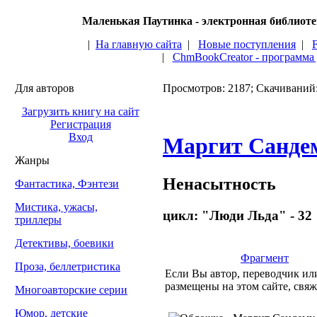
Маленькая Паутинка - электронная библиот
|
На главную сайта
|
Новые поступления
|
|
ChmBookCreator - программа
Для авторов
Просмотров: 2187; Скачиваний
Загрузить книгу на сайт
Регистрация
Вход
Маргит Санде
Жанры
Ненасытность
Фантастика, Фэнтези
Мистика, ужасы,
цикл: "Люди Льда" - 32
триллеры
Детективы, боевики
Фрагмент
Проза, беллетристика
Если Вы автор, переводчик или
размещены на этом сайте, свяж
Многоавторские серии
Юмор, детские