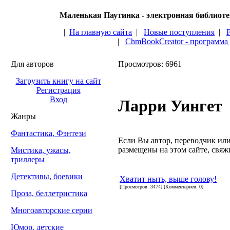
Маленькая Паутинка - электронная библиот
|
На главную сайта
|
Новые поступления
|
|
ChmBookCreator - программа
Для авторов
Просмотров: 6961
Загрузить книгу на сайт
Регистрация
Вход
Ларри Уингет
Жанры
Фантастика, Фэнтези
Если Вы автор, переводчик или 
размещены на этом сайте, свяжи
Мистика, ужасы,
триллеры
Детективы, боевики
Хватит ныть, выше голову!
[Просмотров: 3474] [Комментариев: 0]
Проза, беллетристика
Многоавторские серии
Юмор, детские