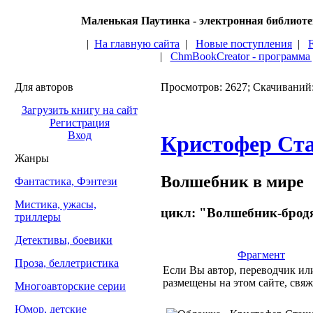
Маленькая Паутинка - электронная библиот
|
На главную сайта
|
Новые поступления
|
|
ChmBookCreator - программа
Для авторов
Просмотров: 2627; Скачиваний
Загрузить книгу на сайт
Регистрация
Вход
Кристофер Ст
Жанры
Волшебник в мире
Фантастика, Фэнтези
Мистика, ужасы,
цикл: "Волшебник-бродя
триллеры
Детективы, боевики
Фрагмент
Проза, беллетристика
Если Вы автор, переводчик или
размещены на этом сайте, свяж
Многоавторские серии
Юмор, детские