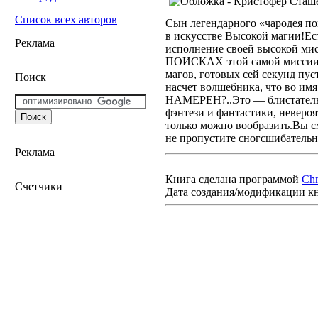
Список всех авторов
Сын легендарного «чародея по
в искусстве Высокой магии!Ест
Реклама
исполнение своей высокой мис
ПОИСКАХ этой самой миссии — 
магов, готовых сей секунд пуст
Поиск
насчет волшебника, что во им
НАМЕРЕН?..Это — блистательн
фэнтези и фантастики, неверо
только можно вообразить.Вы с
не пропустите сногсшибател
Реклама
Книга сделана программой
Ch
Счетчики
Дата создания/модификации к