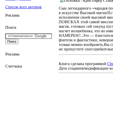
Список всех авторов
Сын легендарного «чародея по
в искусстве Высокой магии!Ест
Реклама
исполнение своей высокой мис
ПОИСКАХ этой самой миссии — 
магов, готовых сей секунд пуст
Поиск
насчет волшебника, что во им
НАМЕРЕН?..Это — блистательн
фэнтези и фантастики, неверо
только можно вообразить.Вы с
не пропустите сногсшибател
Реклама
Книга сделана программой
Ch
Счетчики
Дата создания/модификации к