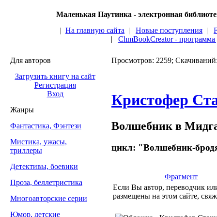
Маленькая Паутинка - электронная библиот
|
На главную сайта
|
Новые поступления
|
|
ChmBookCreator - программа
Для авторов
Просмотров: 2259; Скачиваний
Загрузить книгу на сайт
Регистрация
Вход
Кристофер Ст
Жанры
Волшебник в Мидг
Фантастика, Фэнтези
Мистика, ужасы,
цикл: "Волшебник-бродя
триллеры
Детективы, боевики
Фрагмент
Проза, беллетристика
Если Вы автор, переводчик или
размещены на этом сайте, свяж
Многоавторские серии
Юмор, детские