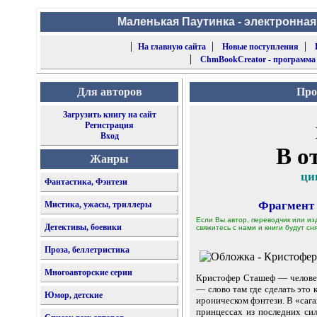
Маленькая Паутинка - электронная
|
|
|
На главную сайта
Новые поступления
|
ChmBookCreator - программа
Для авторов
Про
Загрузить книгу на сайт
Регистрация
Вход
В о
Жанры
ци
Фантастика, Фэнтези
Фрагмент
Мистика, ужасы, триллеры
Если Вы автор, переводчик или из
Детективы, боевики
свяжитесь с нами и книги будут сня
Проза, беллетристика
Многоавторские серии
Кристофер Сташеф — человек
— слово там где сделать это
Юмор, детские
ироническом фэнтези. В «саг
принцессах из последних си