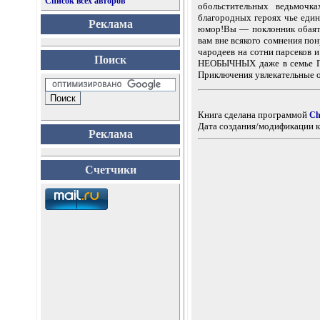
Список всех авторов
обольстительных ведьмоч
благородных героях чье еди
Реклама
юмор!Вы — поклонник обаяте
вам вне всякого сомнения по
чародеев на сотни парсеков
Поиск
НЕОБЫЧНЫХ даже в семье Гэ
Приключения увлекательны
Книга сделана программой
Ch
Дата создания/модификации к
Реклама
Счетчики