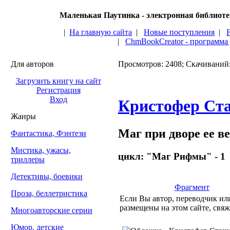
Маленькая Паутинка - электронная библиот
|
На главную сайта
|
Новые поступления
|
|
ChmBookCreator - программа
Для авторов
Просмотров: 2408; Скачиваний
Загрузить книгу на сайт
Регистрация
Вход
Кристофер Ст
Жанры
Маг при дворе ее в
Фантастика, Фэнтези
Мистика, ужасы,
цикл: "Маг Рифмы" - 1
триллеры
Детективы, боевики
Фрагмент
Проза, беллетристика
Если Вы автор, переводчик или
размещены на этом сайте, свяж
Многоавторские серии
Юмор, детские