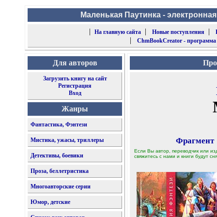
Маленькая Паутинка - электронная
|
|
|
На главную сайта
Новые поступления
|
ChmBookCreator - программа
Для авторов
Про
Загрузить книгу на сайт
Регистрация
Вход
Жанры
Фантастика, Фэнтези
Фрагмент
Мистика, ужасы, триллеры
Если Вы автор, переводчик или из
Детективы, боевики
свяжитесь с нами и книги будут сня
Проза, беллетристика
Многоавторские серии
Юмор, детские