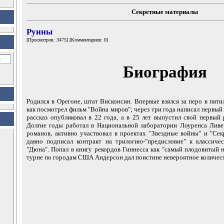
Секретные материалы
Руины
[Просмотров: 3475] [Комментариев: 0]
Биография
Родился в Орегоне, штат Висконсин. Впервые взялся за перо в пятил
как посмотрел фильм "Война миров"; через три года написал первый
рассказ опубликовал в 22 года, а в 25 лет выпустил свой первый 
Долгие годы работал в Национальной лаборатории Лоуренса Ливе
романов, активно участвовал в проектах "Звездные войны" и "Сек
давно подписал контракт на трилогию-"предисловие" к классиче
"Дюна". Попал в книгу рекордов Гиннесса как "самый плодовитый н
турне по городам США Андерсон дал поистине невероятное количест