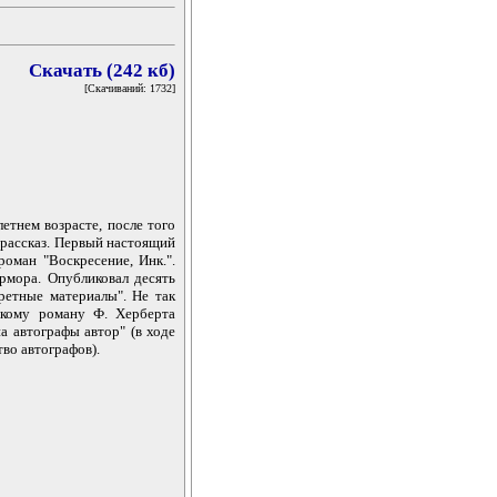
Скачать (242 кб)
[Скачиваний: 1732]
етнем возрасте, после того
 рассказ. Первый настоящий
роман "Воскресение, Инк.".
рмора. Опубликовал десять
ретные материалы". Не так
скому роману Ф. Херберта
а автографы автор" (в ходе
во автографов).