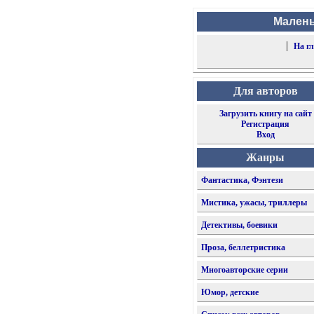
Малень
|
На г
Для авторов
Загрузить книгу на сайт
Регистрация
Вход
Жанры
Фантастика, Фэнтези
Мистика, ужасы, триллеры
Детективы, боевики
Проза, беллетристика
Многоавторские серии
Юмор, детские