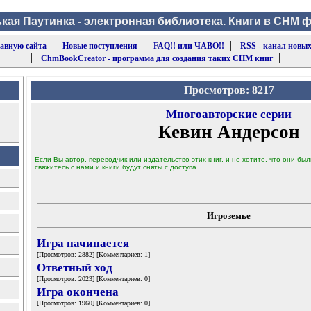
кая Паутинка - электронная библиотека. Книги в CHM 
|
|
|
лавную сайта
Новые поступления
FAQ!! или ЧАВО!!
RSS - канал новых
|
|
ChmBookCreator - программа для создания таких CHM книг
Просмотров: 8217
Многоавторские серии
Кевин Андерсон
Если Вы автор, переводчик или издательство этих книг, и не хотите, что они б
свяжитесь с нами и книги будут сняты с доступа.
Игроземье
Игра начинается
[Просмотров: 2882] [Комментариев: 1]
Ответный ход
[Просмотров: 2023] [Комментариев: 0]
Игра окончена
[Просмотров: 1960] [Комментариев: 0]