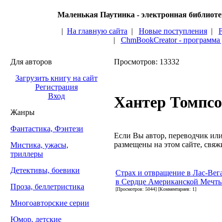
Маленькая Паутинка - электронная библиот
|
На главную сайта
|
Новые поступления
|
|
ChmBookCreator - программа
Для авторов
Просмотров: 13332
Загрузить книгу на сайт
Регистрация
Вход
Хантер Томпс
Жанры
Фантастика, Фэнтези
Если Вы автор, переводчик или 
размещены на этом сайте, свяжи
Мистика, ужасы,
триллеры
Детективы, боевики
Страх и отвращение в Лас-Вег
в Сердце Американской Мечт
Проза, беллетристика
[Просмотров: 5044] [Комментариев: 1]
Многоавторские серии
Юмор, детские