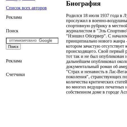
Биография
Список всех авторов
Родился 18 июля 1937 года в Л
Реклама
прослужил в военно-воздушных
спортивную рубрику в местной
журналистом в "Эль Спортиво"
Поиск
"Нэншнл Обсервер". С началом
принципиально нового жанра -
котором зачастую отсутствует
происходящего. Свой первый р
тот так и не был опубликован 
Реклама
дальнейшем опубликовал около
документальный роман об амер
"Страх и ненависть в Лас-Вегас
Счетчики
поколения", странствующих п
количества критических стате
во многих ведущих печатных и
собственном доме в городе Асп