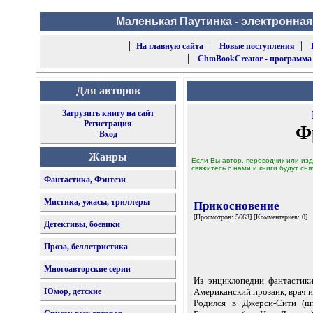
Маленькая Паутинка - электронная
|
|
|
На главную сайта
Новые поступления
|
ChmBookCreator - программа
Для авторов
Загрузить книгу на сайт
Регистрация
Ф
Вход
Жанры
Если Вы автор, переводчик или изд
свяжитесь с нами и книги будут сня
Фантастика, Фэнтези
Мистика, ужасы, триллеры
Прикосновение
[Просмотров: 5663] [Комментариев: 0]
Детективы, боевики
Проза, беллетристика
Многоавторские серии
Из энциклопедии фантастики 
Юмор, детские
Американский прозаик, врач 
Родился в Джерси-Сити (шт