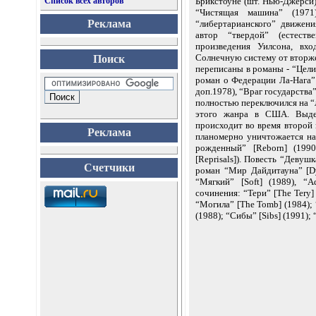
Список всех авторов
Брикстоуне (шт. Нью-Джерси)
“Чистящая машина” (1971
Реклама
“либертарианского” движен
автор “твердой” (естест
произведения Уилсона, вх
Солнечную систему от вторже
Поиск
переписаны в романы - “Целит
роман о Федерации Ла-Нага” [
доп.1978), “Враг государства” 
полностью переключился на “
этого жанра в США. Выдел
происходит во время второй 
Реклама
планомерно уничтожается на
рожденный” [Reborn] (1990
[Reprisals]). Повесть “Девуш
Счетчики
роман “Мир Дайдитауна” [Dy
“Мягкий” [Soft] (1989), “
сочинения: “Тери” [The Tery]
“Могила” [The Tomb] (1984); 
(1988); “Сибы” [Sibs] (1991); 