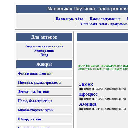
Маленькая Паутинка - электронная
|
|
|
На главную сайта
Новые поступления
|
ChmBookCreator - программа
Для авторов
Загрузить книгу на сайт
Регистрация
Вход
Жанры
Если Вы автор, переводчик или изд
свяжитесь с нами и книги будут сня
Фантастика, Фэнтези
Мистика, ужасы, триллеры
Замок
[Просмотров: 2696] [Комментариев: 0]
Детективы, боевики
Процесс
[Просмотров: 4701] [Комментариев: 0]
Проза, беллетристика
Амеика
[Просмотров: 3149] [Комментариев: 1]
Многоавторские серии
Юмор, детские