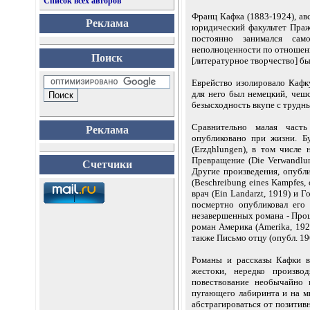
Список всех авторов
Франц Кафка (1883-1924), ав
Реклама
юридический факультет Праж
постоянно занимался сам
неполноценности по отношени
Поиск
[литературное творчество] б
Еврейство изолировало Кафк
для него был немецкий, чешс
безысходность вкупе с трудн
Сравнительно малая часть
Реклама
опубликовано при жизни. Б
(Erzдhlungen), в том числе н
Превращение (Die Verwandlung
Счетчики
Другие произведения, опубл
(Beschreibung eines Kampfes,
врач (Ein Landarzt, 1919) и 
посмертно опубликовал его
незавершенных романа - Проце
роман Америка (Amerika, 192
также Письмо отцу (опубл. 1
Романы и рассказы Кафки в
жестоки, нередко производ
повествование необычайно 
пугающего лабиринта и на м
абстрагироваться от позитив