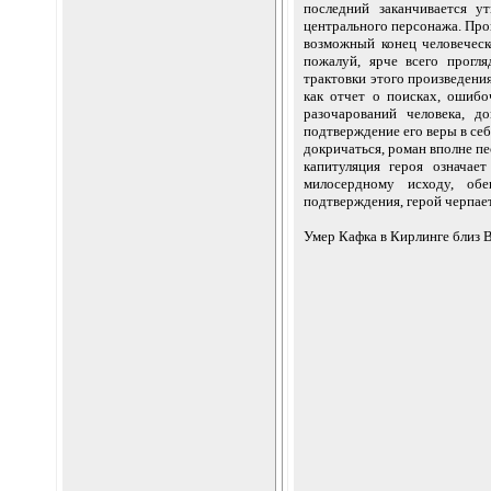
последний заканчивается у
центрального персонажа. Про
возможный конец человеческ
пожалуй, ярче всего прогл
трактовки этого произведени
как отчет о поисках, ошиб
разочарований человека, д
подтверждение его веры в себ
докричаться, роман вполне пе
капитуляция героя означае
милосердному исходу, обе
подтверждения, герой черпает
Умер Кафка в Кирлинге близ 