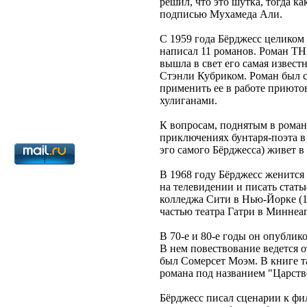
решил, что это шутка, тогда к
подписью Мухамеда Али.
С 1959 года Бёрджесс целиком 
написал 11 романов. Роман T
вышла в свет его самая извест
Стэнли Кубриком. Роман был с
применить ее в работе приюто
хулиганами.
К вопросам, поднятым в роман
приключениях бунтаря-поэта в 
эго самого Бёрджесса) живет в
В 1968 году Бёрджесс женится 
на телевидении и писать стат
колледжа Сити в Нью-Йорке (19
частью театра Гатри в Миннеап
В 70-е и 80-е годы он опубли
В нем повествование ведется о
был Сомерсет Моэм. В книге т
романа под названием "Царств
Бёрджесс писал сценарии к фи