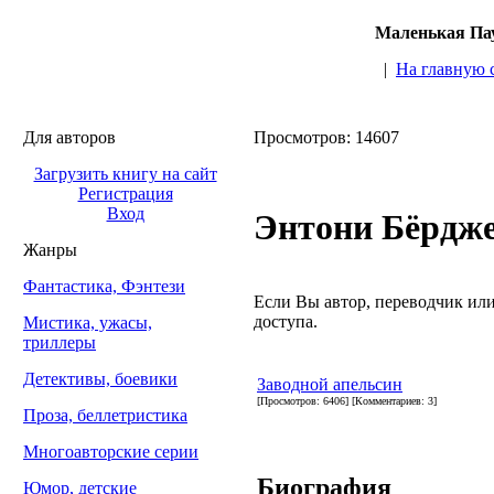
Маленькая Пау
|
На главную 
Для авторов
Просмотров: 14607
Загрузить книгу на сайт
Регистрация
Вход
Энтони Бёрдже
Жанры
Фантастика, Фэнтези
Если Вы автор, переводчик или 
доступа.
Мистика, ужасы,
триллеры
Детективы, боевики
Заводной апельсин
[Просмотров: 6406] [Комментариев: 3]
Проза, беллетристика
Многоавторские серии
Биография
Юмор, детские