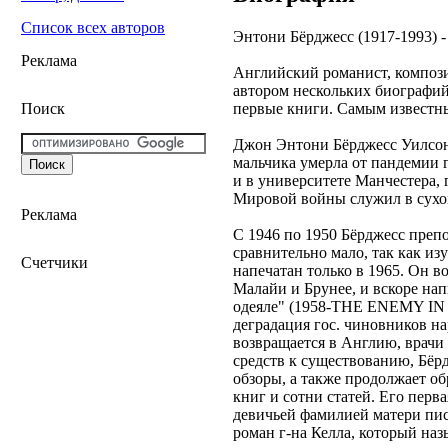
Список всех авторов
Энтони Бёрджесс (1917-1993) 
Реклама
Английский романист, компози
автором нескольких биографий
первые книги. Самым известны
Поиск
Джон Энтони Бёрджесс Уилсон р
мальчика умерла от пандемии г
и в университете Манчестера, 
Мировой войны служил в сухо
Реклама
С 1946 по 1950 Бёрджесс препо
сравнительно мало, так как и
Счетчики
напечатан только в 1965. Он 
Малайи и Брунее, и вскоре на
одеяле" (1958-THE ENEMY IN 
деградация гос. чиновников на
возвращается в Англию, врачи 
средств к существованию, Бёрд
обзоры, а также продолжает об
книг и сотни статей. Его пер
девичьей фамилией матери пис
роман г-на Келла, который наз