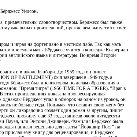
 Бёрджесс Уилсон.
а, примечательны словотворчеством. Бёрджесс был также
ко музыкальных произведений, прежде чем выпустил в свет
ром и играл на фортепиано в местном пабе. Так как мать
 затем приемная мать. Бёрджесс учился в колледже Ксавериан
тории английского языка и литературы. Во время Второй
с
ования и в школе Бэнбари. До 1959 года он пишет
VISION OF BATTLEMENT) был завершен в 1949 году, а
 году Бёрджесс был инспектором по делам образования в
 романов: "Время тигра" (1956-TIME FOR A TIGER), "Враг в
 этих произведениях показана прогрессирующая
к однажды Бёрджесс упал в обморок на одном из уроков, он
алось не больше года. Понимая, что оставит свою жену без
ерти он лихорадочно создает один роман за другим, пишет
ёрджесс проживет еще 33 года, написав около пятидесяти
они Пауэл, или Энтони Джилверн. Фамилия Бёрджесс была
днажды написал рецензию для газеты "Йоркшир Пост" на
тор прислал ему книгу для рецензирования, и Бёрджесс