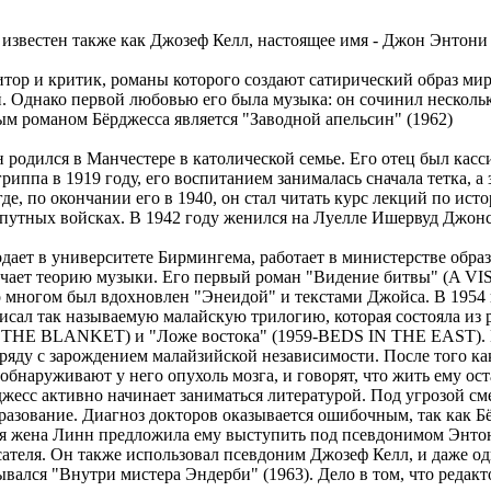
- известен также как Джозеф Келл, настоящее имя - Джон Энтони
тор и критик, романы которого создают сатирический образ мир
. Однако первой любовью его была музыка: он сочинил несколь
м романом Бёрджесса является "Заводной апельсин" (1962)
одился в Манчестере в католической семье. Его отец был касси
риппа в 1919 году, его воспитанием занималась сначала тетка, а
где, по окончании его в 1940, он стал читать курс лекций по ис
путных войсках. В 1942 году женился на Луелле Ишервуд Джон
дает в университете Бирмингема, работает в министерстве образ
зучает теорию музыки. Его первый роман "Видение битвы" (A 
во многом был вдохновлен "Энеидой" и текстами Джойса. В 1954
писал так называемую малайскую трилогию, которая состояла из
THE BLANKET) и "Ложе востока" (1959-BEDS IN THE EAST). В
ряду с зарождением малайзийской независимости. После того ка
обнаруживают у него опухоль мозга, и говорят, что жить ему ост
жесс активно начинает заниматься литературой. Под угрозой см
разование. Диагноз докторов оказывается ошибочным, так как Б
вая жена Линн предложила ему выступить под псевдонимом Энт
ателя. Он также использовал псевдоним Джозеф Келл, и даже о
ывался "Внутри мистера Эндерби" (1963). Дело в том, что редак