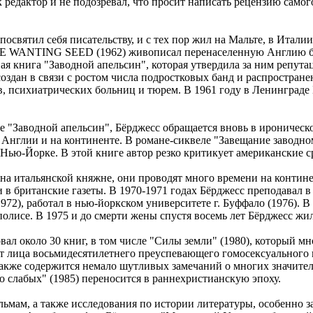
ак редактор и не подозревал, что просит написать рецензию само
посвятил себя писательству, и с тех пор жил на Мальте, в Итал
HE WANTING SEED (1962) живописал перенаселенную Англию буд
ная книга "Заводной апельсин", которая утвердила за ним репут
оздан в связи с ростом числа подростковых банд и распростра
в, психиатрических больниц и тюрем. В 1961 году в Ленинграде
е "Заводной апельсин", Бёрджесс обращается вновь в ироническо
Англии и на континенте. В романе-сиквеле "Завещание заводном
 Нью-Йорке. В этой книге автор резко критикует американские с
на итальянской княжне, они проводят много времени на континен
ьи в британские газеты. В 1970-1971 годах Бёрджесс преподавал
72), работал в нью-йоркском университете г. Буффало (1976). 
олисе. В 1975 и до смерти жены спустя восемь лет Бёрджесс жил
ковал около 30 книг, в том числе "Силы земли" (1980), который
т лица восьмидесятилетнего преуспевающего гомосексуального п
акже содержится немало шутливых замечаний о многих значител
о слабых" (1985) переносится в раннехристианскую эпоху.
льмам, а также исследования по истории литературы, особенно