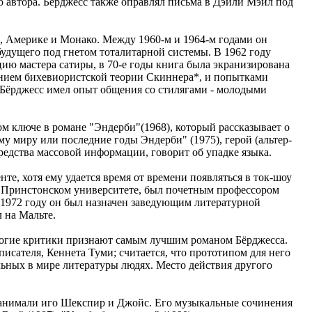
го автора. Бёрджесс также оправлял письма в Дэйли Мэйл под
ии, Америке и Монако. Между 1960-м и 1964-м годами он
ущего под гнетом тоталитарной системы. В 1962 году
ацию мастера сатиры, в 70-е годы книга была экранизирована
нением бихевиористской теории Скиннера*, и попытками
 Бёрджесс имел опыт общения со стилягами - молодыми
м ключе в романе "Эндерби"(1968), который рассказывает о
у миру или последние годы Эндерби" (1975), герой (альтер-
редства массовой информации, говорит об упадке языка.
те, хотя ему удается время от времени появляться в ток-шоу
 в Принстонском университете, был почетным профессором
В 1972 году он был назначен заведующим литературной
 на Мальте.
 многие критики признают самым лучшим романом Бёрджесса.
исателя, Кеннета Туми; считается, что прототипом для него
ьных в мире литературы людях. Место действия другого
 занимали иго Шекспир и Джойс. Его музыкальные сочинения