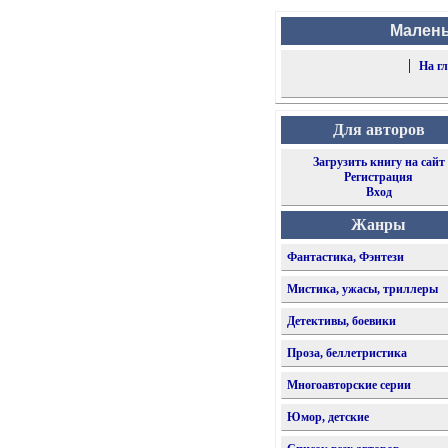
Малень
|
На г
Для авторов
Загрузить книгу на сайт
Регистрация
Вход
Жанры
Фантастика, Фэнтези
Мистика, ужасы, триллеры
Детективы, боевики
Проза, беллетристика
Многоавторские серии
Юмор, детские