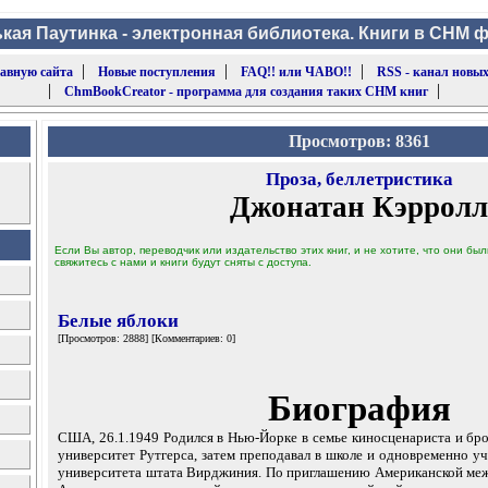
кая Паутинка - электронная библиотека. Книги в CHM 
|
|
|
лавную сайта
Новые поступления
FAQ!! или ЧАВО!!
RSS - канал новых
|
|
ChmBookCreator - программа для создания таких CHM книг
Просмотров: 8361
Проза, беллетристика
Джонатан Кэрролл
Если Вы автор, переводчик или издательство этих книг, и не хотите, что они б
свяжитесь с нами и книги будут сняты с доступа.
Белые яблоки
[Просмотров: 2888] [Комментариев: 0]
Биография
США, 26.1.1949 Родился в Нью-Йорке в семье киносценариста и бр
университет Рутгерса, затем преподавал в школе и одновременно уч
университета штата Вирджиния. По приглашению Американской ме