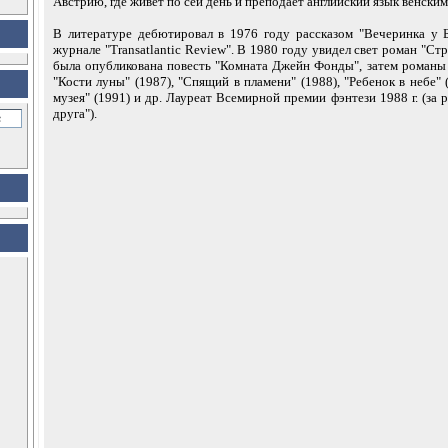
Австрию, где живет по сей день и преподает английский язык венски
В литературе дебютировал в 1976 году рассказом "Вечеринка у 
журнале "Transatlantic Review". В 1980 году увидел свет роман "Стр
была опубликована повесть "Комната Джейн Фонды", затем романы 
"Кости луны" (1987), "Спящий в пламени" (1988), "Ребенок в небе" 
музея" (1991) и др. Лауреат Всемирной премии фэнтези 1988 г. (за 
друга").