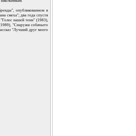
м школьникам.
Бренды", опубликованном в
ана смеха"; два года спустя
"Голос нашей тени" (1983),
(1989), "Снаружи собачьего
рассказ "Лучший друг моего