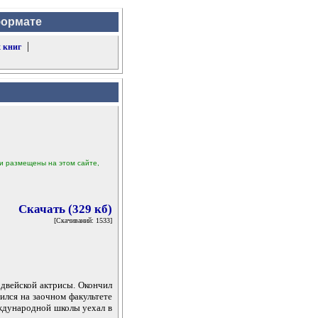
формате
|
 книг
ыли размещены на этом сайте,
Скачать (329 кб)
[Скачиваний: 1533]
одвейской актрисы. Окончил
ился на заочном факультете
ждународной школы уехал в