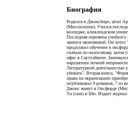
Биография
Родился в Джонсборо, штат Арк
(Миссисиппи). Учился послед
колледже, кливлендском униве
Последняя перемена учебного з
занялся экономикой. Он хотел 
продолжил обучение в оксфор
сначала по налоговому, затем 
офис в Саутхэйвене. Занималс
нарушении личной неприкосно
Литературной деятельностью ув
убивать". Вторая книга, "Фирма
права на экранизацию приобре
опубликовал 9 романов, 7 из 
Джонс живут в Оксфорде (Мисс
Ти (сын) и Ши. Издает журнал 