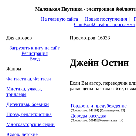
Маленькая Паутинка - электронная библиот
|
На главную сайта
|
Новые поступления
|
|
ChmBookCreator - программа
Для авторов
Просмотров: 16033
Загрузить книгу на сайт
Регистрация
Вход
Джейн Остин
Жанры
Фантастика, Фэнтези
Если Вы автор, переводчик или 
размещены на этом сайте, свяжи
Мистика, ужасы,
триллеры
Детективы, боевики
Гордость и предубеждение
[Просмотров: 141164] [Комментариев: 23]
Проза, беллетристика
Доводы рассудка
[Просмотров: 20945] [Комментариев: 14]
Многоавторские серии
Юмор, детские