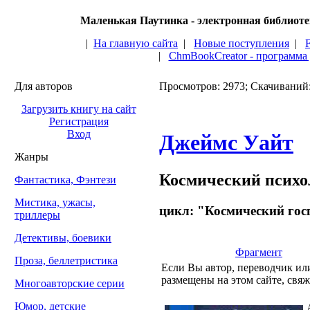
Маленькая Паутинка - электронная библиот
|
На главную сайта
|
Новые поступления
|
|
ChmBookCreator - программа
Для авторов
Просмотров: 2973; Скачиваний
Загрузить книгу на сайт
Регистрация
Вход
Джеймс Уайт
Жанры
Космический психо
Фантастика, Фэнтези
Мистика, ужасы,
цикл: "Космический госп
триллеры
Детективы, боевики
Фрагмент
Проза, беллетристика
Если Вы автор, переводчик или
размещены на этом сайте, свяж
Многоавторские серии
Юмор, детские