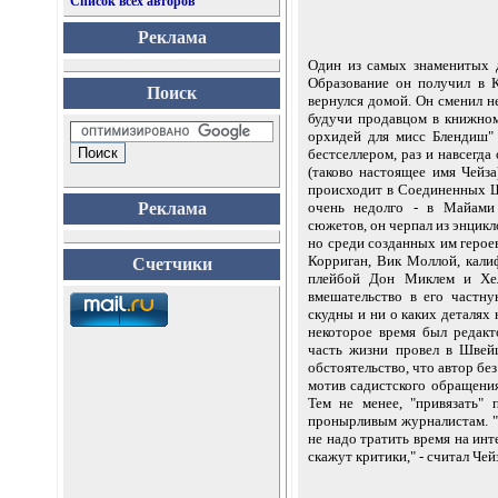
Список всех авторов
Реклама
Один из самых знаменитых 
Образование он получил в К
Поиск
вернулся домой. Он сменил не
будучи продавцом в книжном
орхидей для мисс Блендиш
бестселлером, раз и навсегд
(таково настоящее имя Чейза
происходит в Соединенных Ш
Реклама
очень недолго - в Майами
сюжетов, он черпал из энцикл
но среди созданных им герое
Корриган, Вик Моллой, кал
Счетчики
плейбой Дон Миклем и Хел
вмешательство в его частн
скудны и ни о каких деталях 
некоторое время был редак
часть жизни провел в Швейц
обстоятельство, что автор без
мотив садистского обращени
Тем не менее, "привязать"
пронырливым журналистам. "
не надо тратить время на инт
скажут критики," - считал Чей