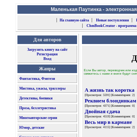
Маленькая Паутинка - электронная
|
|
|
На главную сайта
Новые поступления
|
ChmBookCreator - программа
Для авторов
Загрузить книгу на сайт
Регистрация
Д
Вход
Жанры
Если Вы автор, переводчик или изд
свяжитесь с нами и книги будут сня
Фантастика, Фэнтези
Мистика, ужасы, триллеры
А жизнь так коротка
[Просмотров: 5591] [Комментариев: 2]
Детективы, боевики
Реквием блондинкам
[Просмотров: 4371] [Комментариев: 0]
Проза, беллетристика
Двойная сдача
[Просмотров: 4519] [Комментариев: 0]
Многоавторские серии
Весь мир в кармане
Юмор, детские
[Просмотров: 4115] [Комментариев: 2]