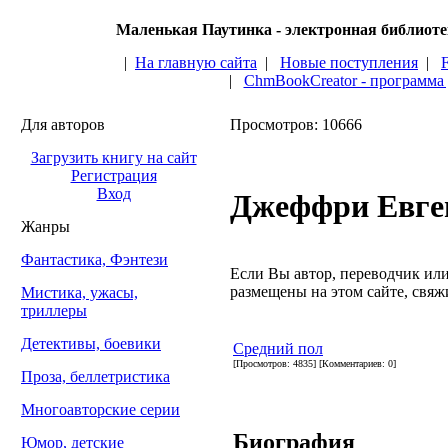
Маленькая Паутинка - электронная библиот
|
На главную сайта
|
Новые поступления
|
|
ChmBookCreator - программа
Для авторов
Просмотров: 10666
Загрузить книгу на сайт
Регистрация
Вход
Джеффри Евге
Жанры
Фантастика, Фэнтези
Если Вы автор, переводчик или 
размещены на этом сайте, свяжи
Мистика, ужасы,
триллеры
Детективы, боевики
Средний пол
[Просмотров: 4835] [Комментариев: 0]
Проза, беллетристика
Многоавторские серии
Биография
Юмор, детские