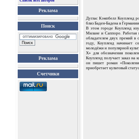
Список всех авторов
Реклама
Дуглас Кэмпбелл Коупленд ро
близ Баден-Бадена в Германии
Поиск
В этом городе Коупленд изу
Милане и Саппоро. Работая п
обладателем двух премий в 
году, Коупленд начинает с
молодёжи и популярной культу
X» для обозначения поколе
Реклама
Коупленд получает заказ на 
он пишет роман «Поколени
приобретает культовый статус
Счетчики