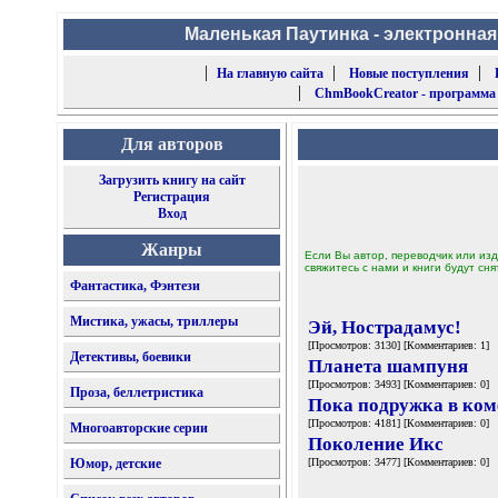
Маленькая Паутинка - электронная
|
|
|
На главную сайта
Новые поступления
|
ChmBookCreator - программа
Для авторов
Загрузить книгу на сайт
Регистрация
Вход
Жанры
Если Вы автор, переводчик или изд
свяжитесь с нами и книги будут сня
Фантастика, Фэнтези
Мистика, ужасы, триллеры
Эй, Нострадамус!
[Просмотров: 3130] [Комментариев: 1]
Детективы, боевики
Планета шампуня
[Просмотров: 3493] [Комментариев: 0]
Проза, беллетристика
Пока подружка в ком
[Просмотров: 4181] [Комментариев: 0]
Многоавторские серии
Поколение Икс
Юмор, детские
[Просмотров: 3477] [Комментариев: 0]